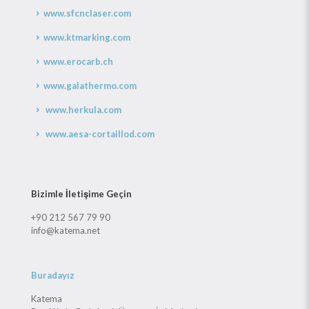
www.sfcnclaser.com
www.ktmarking.com
www.erocarb.ch
www.galathermo.com
www.herkula.com
www.aesa-cortaillod.com
Bizimle İletişime Geçin
+90 212 567 79 90
info@katema.net
Buradayız
Katema