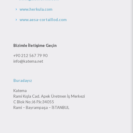
www.herkula.com
www.aesa-cortaillod.com
Bizimle İletişime Geçin
+90 212 567 79 90
info@katema.net
Buradayız
Katema
Rami Kışla Cad. Apek Üretmen İş Merkezi
C Blok No:J6 P.k:34055
Rami – Bayrampaşa – İSTANBUL